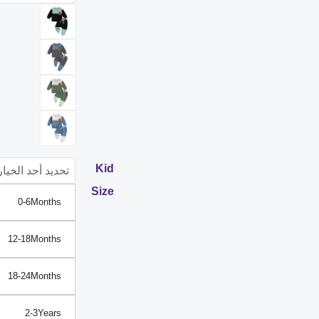
اللون
كتلة
طويلة
الأكمام
البلوز
البلوز
القمم
الصلبة
Kid
السراويل
الربيع
Size
0-6Months
الشتاء
وتتسابق
12-18Months
مجموعة
18-24Months
2-3Years