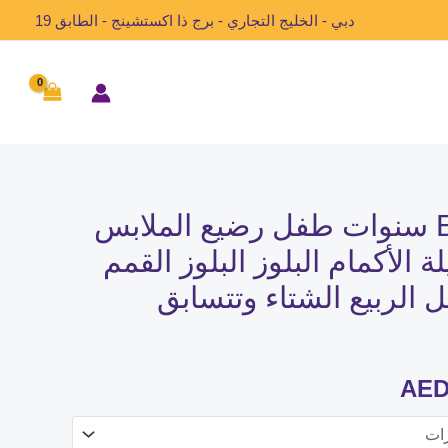
دبي - الخليج التجاري - برج ذا اكستشينج - الطابق 19
EWODOS 1-5 سنوات طفل رضيع الملابس
السعر
ة الأكمام البلوز البلوز القمم
الحالي
ل الربيع الشتاء وتتسابق
هو:
AED85.00.
AED
AE