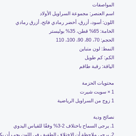
المواصفات
اسم العنصر: مجموعة السراويل الأولاد
اللون: أسود، أزرق، أخضر رمادي فاتح، أزرق رمادي
الخامة: 65% قطن، 35% بوليستر
الحجم: 70، 80، 90، 100، 110
النمط: لون متباين
الكم: كم طويل
الياقة: رقبة طاقم
محتويات الحزمة
1 × سويت شيرت
1 زوج من السراويل الرياضية
نصائح ودية
1. يرجى السماح باختلاف 2-3% وفقًا للقياس اليدوي
2. يرجى ملاحظة أن الاختلاف الطفيف في اللون يجب أن يكون مقبولاً بسبب الضوء والشاشة.شكرا .