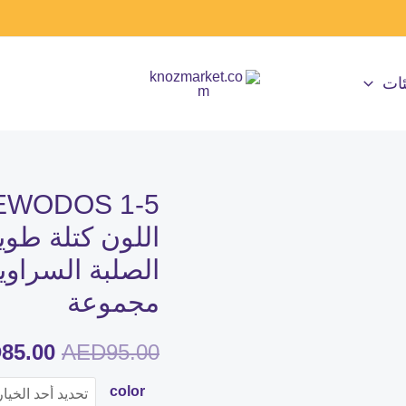
ئات
كمية
السعر
EWODOS
اللون كتلة طويل
الأصلي
1-
الصلبة السراوي
5
هو:
مجموعة
سنوات
95.00.
طفل
D
85.00
AED
95.00
رضيع
الملابس
color