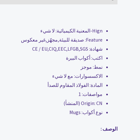
Hign-المعنية الكيميائية:
لا شيء
Feature:
صديقة للبيئة,مجهّز,غير معكوس
شهادة:
CE / EU,CIQ,EEC,LFGB,SGS
اكتب:
أكواب البيرة
نمط:
موجز
الاكسسوارات:
مع لا شيء
المادة:
الفولاذ المقاوم للصدأ
مواصفات:
1
CN (المنشأ)
Origin:
نوع أكواب:
Mugs
الوصف :