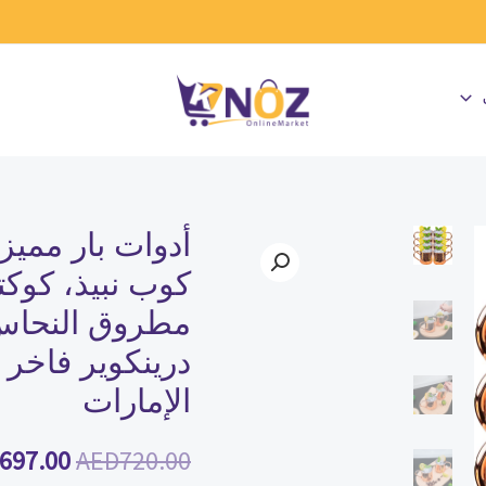
كمية
السعر
أدوات
كوب نبيذ، كوكت
الأصلي
بار
مطروق النحاس،
مميزة
هو:
درينكوير فاخر 
للفترة
720.00.
الإمارات
الرمضانية
-
697.00
AED
720.00
8