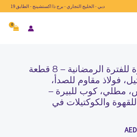
دبي - الخليج التجاري - برج ذا اكستشينج - الطابق 19
أدوات بار مميزة للفترة الرمضانية – 8 قطعة
السعر
يل، فولاذ مقاوم للصدأ،
الحالي
 مطلي، كوب للبيرة –
هو:
للقهوة والكوكتيلات في
AED697.00.
AED
AED