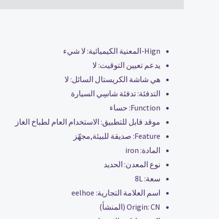
Hign-المعنية الكيميائية:
لا شيء
يدعم تعيين التوقيت:
لا
هي شاشة الكريستال السائل:
لا
التدفئة:
تدفئة شاسِي السيارة
Function:
حساء
موقد قابل للتطبيق:
الاستخدام العام لطباخ الغاز
Feature:
صديقة للبيئة,مجهّز
المادة:
iron
نوع المعدن:
الحديد
سعة:
8L
اسم العلامة التجارية:
eelhoe
CN (المنشأ)
Origin: