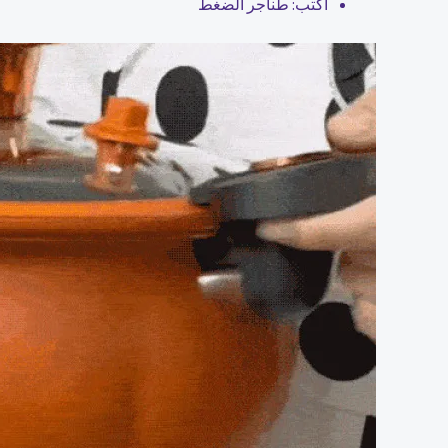
اكتب:
طناجر الضغط