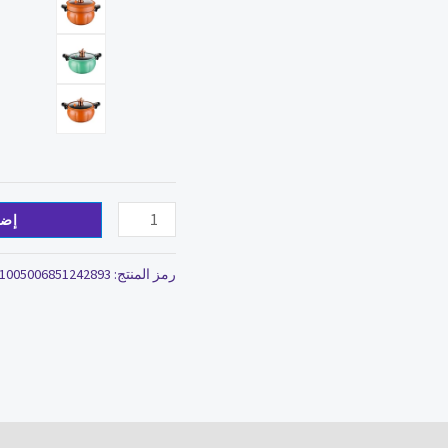
الغاز
العالمي
Stewpot
إضا
رمز المنتج:
1005006851242893