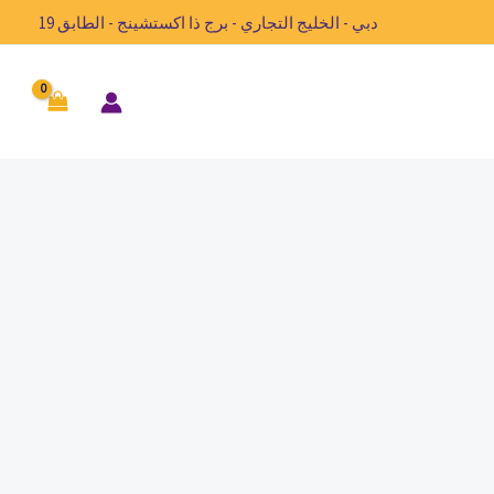
دبي - الخليج التجاري - برج ذا اكستشينج - الطابق 19