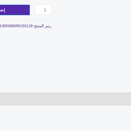
إضا
رمز المنتج:
1005006095293128