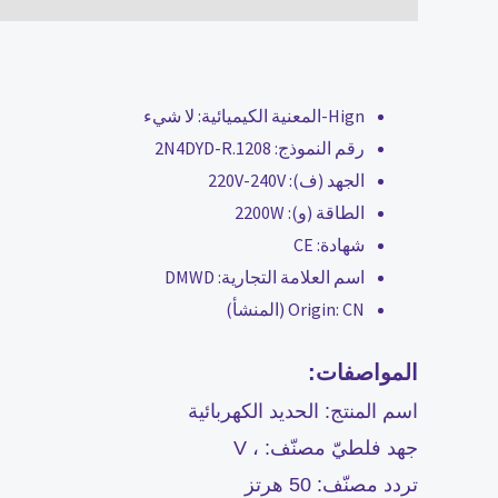
Hign-المعنية الكيميائية:
لا شيء
رقم النموذج:
2N4DYD-R.1208
الجهد (ف):
220V-240V
الطاقة (و):
2200W
شهادة:
CE
اسم العلامة التجارية:
DMWD
CN (المنشأ)
Origin:
المواصفات:
اسم المنتج: الحديد الكهربائية
جهد فلطيّ مصنّف: ، V
تردد مصنّف: 50 هرتز