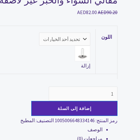
مقالي الشواء والخبز غير لاصقة
AED
82.00
AED
90.20
اللون
إزالة
إضافة إلى السلة
رمز المنتج:
1005006648334146
التصنيف:
المطبخ
الوصف
مراجعات (0)