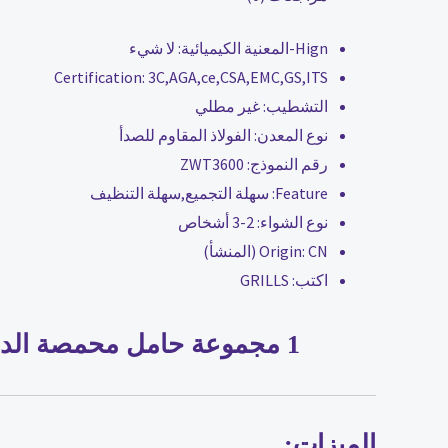
Hign-المعنية الكيميائية:
لا شيء
Certification:
3C,AGA,ce,CSA,EMC,GS,ITS
التشطيب:
غير مطلي
نوع المعدن:
الفولاذ المقاوم للصدأ
رقم النموذج:
ZWT3600
Feature:
سهلة التجميع,سهلة التنظيف
نوع الشواء:
2-3 أشخاص
CN (المنشأ)
Origin:
اكتب:
GRILLS
1 مجموعة حامل محمصة الدجاج رف للشواء مقلاة خبز شواء أدوات شواء إكسسوارات شواية داخلية
الميزات: