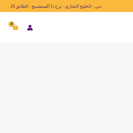
دبي - الخليج التجاري - برج ذا اكستشينج - الطابق 19