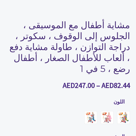
،
دراجة
التوازن
مشاية أطفال مع الموسيقى ،
،
الجلوس إلى الوقوف ، سكوتر ،
طاولة
دراجة التوازن ، طاولة مشاية دفع
مشاية
، ألعاب للأطفال الصغار ، أطفال
دفع
رضع ، 5 في 1
،
ألعاب
AED
247.00
–
AED
82.44
للأطفال
الصغار
اللون
،
أطفال
رضع
،