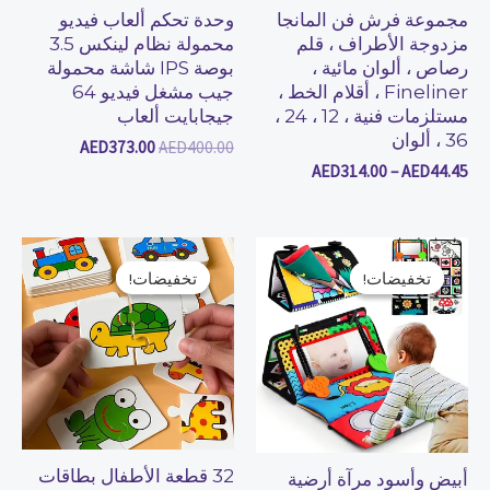
مجموعة فرش فن المانجا
وحدة تحكم ألعاب فيديو
مزدوجة الأطراف ، قلم
محمولة نظام لينكس 3.5
رصاص ، ألوان مائية ،
بوصة IPS شاشة محمولة
Fineliner ، أقلام الخط ،
جيب مشغل فيديو 64
مستلزمات فنية ، 12 ، 24 ،
جيجابايت ألعاب
36 ، ألوان
AED
373.00
AED
400.00
AED
314.00
–
AED
44.45
السعر
السعر
السعر
السعر
الأصلي
الحالي
الأصلي
الحالي
تخفيضات!
تخفيضات!
تخفيضات!
تخفيضات!
هو:
هو:
هو:
هو:
AED15.99.
AED20.99.
AED112.00.
AED120.00.
32 قطعة الأطفال بطاقات
أبيض وأسود مرآة أرضية