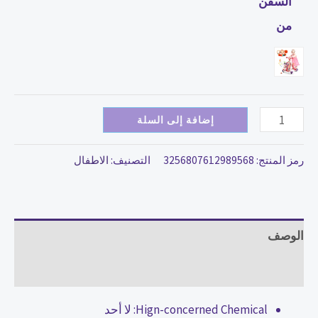
السفن
5
من
في
1
إضافة إلى السلة
رمز المنتج:
3256807612989568
التصنيف:
الاطفال
الوصف
مراجعات (0)
Hign-concerned Chemical:
لا أحد