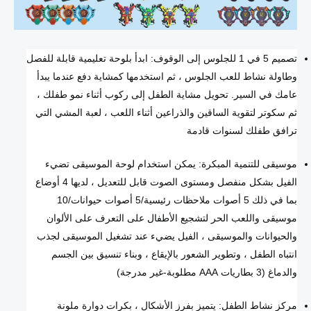
تصميم 5 في 1 للجلوس إلى الوقوف: ابدأ بلوحة تعليمية قابلة للفصل
وطاولة نشاط للعب الجلوس ، ثم استخدمها كمشاية دفع عندما يبدأ
عامك في السير. تحويل مشاية الطفل إلى ركوب أثناء نمو طفلك ،
ثم سكوتر لتقوية الساقين والذراعين أثناء اللعب ، لعبة المشي التي
ترافق طفلك لسنوات قادمة
موسيقى للتنمية المبكرة: يمكن استخدام لوحة الموسيقى تضيء
الفيل بشكل منفصل ومستوى الصوت قابل للتعديل ، لديها 4 أوضاع
بما في ذلك 5 أصوات ملاحظات رئيسية/5 أصوات حيوانات/10
موسيقى واللعب الحر لتشجيع الأطفال على التعرف على الألوان
والحيوانات والموسيقى ، الفيل يضيء عند تشغيل الموسيقى لجذب
انتباه الطفل ، وتطوير الشعور بالإيقاع ، وبناء تنسيق بين الجسم
والدماغ (3 بطاريات AAA مطلوبة-غير مدرجة)
مركز نشاط الطفل: يتميز بفرز الأشكال ، بكرات دوارة ملونة