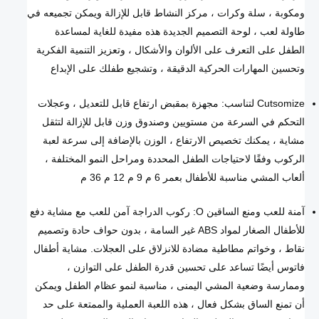
ومكوبة ، سلة وكرات ، مركز النشاط قابل للإزالة ويمكن تجميعه في
طاولة لعب ، لوحة التصميم الجديدة هذه مفيدة للغاية لمساعدة
الطفل على التعرف على الألوان والأشكال ، وتعزيز التنمية الفكرية
وتحسين المهارات الحركية الدقيقة ، وتشجيع طفلك على الإبداع
Cutsomize لتناسب: مجهزة بمقبض ارتفاع قابل للتعديل ، وعجلات
التحكم في السرعة من مستويين وصندوق وزن قابل للإزالة لتثقل
مشاية ، يمكنك تخصيص الارتفاع ، الوزن بالإضافة إلى سرعة لعبة
الركوب وفقًا لاحتياجات الطفل المحددة ومراحل النمو المختلفة ،
ألعاب المشي مناسبة للأطفال بعمر 6 م 9 م 12 م 36 م
آمنة للعب ومنع الساقين O: ركوب الدراجة آمن للعب مع مشاية دفع
للأطفال الصغار لمواد ABS غير السامة ، بدون حواف حادة وتصميم
نقاط ، وخواتم مطاطية مضادة للانزلاق على العجلات. مشاية أطفال
فاتوس أيضًا تساعد على تحسين قدرة الطفل على التوازن ،
وممارسة وضعية المشي اليمنى ، مناسبة لنمو عظام الطفل ويمكن
أن تمنع الساق بشكل فعال ، هذه اللعبة العملية والممتعة على حد