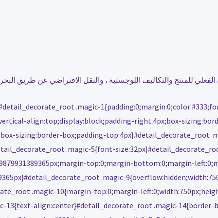
وزن الفعلي للمنتج والتكاليف اللوجستية ، والنقل الافتراضي عن طريق ال
}#detail_decorate_root .magic-1{padding:0;margin:0;color:#333;fo
ertical-align:top;display:block;padding-right:4px;box-sizing:bor
;box-sizing:border-box;padding-top:4px}#detail_decorate_root .
etail_decorate_root .magic-5{font-size:32px}#detail_decorate_ro
3.9879931389365px;margin-top:0;margin-bottom:0;margin-left:0;m
89365px}#detail_decorate_root .magic-9{overflow:hidden;width:7
rate_root .magic-10{margin-top:0;margin-left:0;width:750px;hei
ic-13{text-align:center}#detail_decorate_root .magic-14{border