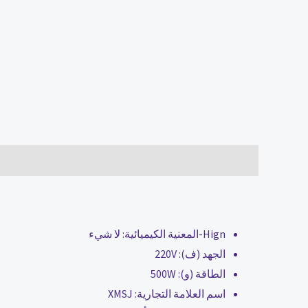
الوصف
مراجعات (0)
Hign-المعنية الكيميائية:
لا شيء
الجهد (ف):
220V
الطاقة (و):
500W
اسم العلامة التجارية:
XMSJ