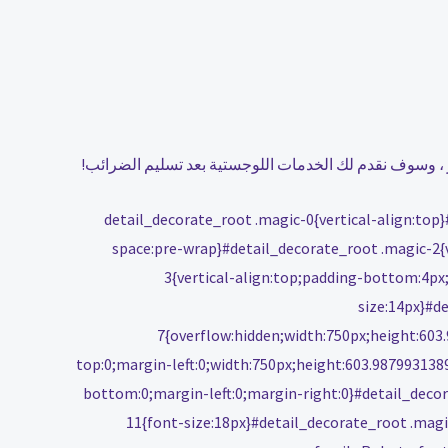
بحر ، وسوف نقدم لك الخدمات اللوجستية بعد تسليم الضرائب!
#detail_decorate_root .magic-0{vertical-align:top
space:pre-wrap}#detail_decorate_root .magic-2{v
3{vertical-align:top;padding-bottom:4px
size:14px}#d
7{overflow:hidden;width:750px;height:60
top:0;margin-left:0;width:750px;height:603.98799313
bottom:0;margin-left:0;margin-right:0}#detail_deco
11{font-size:18px}#detail_decorate_root .mag