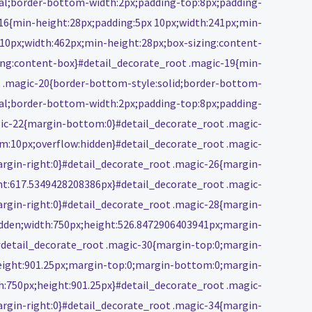
mal;border-bottom-width:2px;padding-top:8px;padding-
16{min-height:28px;padding:5px 10px;width:241px;min-
10px;width:462px;min-height:28px;box-sizing:content-
ing:content-box}#detail_decorate_root .magic-19{min-
t .magic-20{border-bottom-style:solid;border-bottom-
mal;border-bottom-width:2px;padding-top:8px;padding-
ic-22{margin-bottom:0}#detail_decorate_root .magic-
m:10px;overflow:hidden}#detail_decorate_root .magic-
rgin-right:0}#detail_decorate_root .magic-26{margin-
ht:617.5349428208386px}#detail_decorate_root .magic-
rgin-right:0}#detail_decorate_root .magic-28{margin-
idden;width:750px;height:526.8472906403941px;margin-
#detail_decorate_root .magic-30{margin-top:0;margin-
height:901.25px;margin-top:0;margin-bottom:0;margin-
h:750px;height:901.25px}#detail_decorate_root .magic-
rgin-right:0}#detail_decorate_root .magic-34{margin-