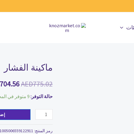
ئات
ماكينة الفشار
كمية
السعر
ماكينة
الأصلي
704.56
AED
775.02
الفشار
هو:
حالة التوفر:
9 متوفر في المخزون
775.02.
إضا
رمز المنتج:
1005006559122911