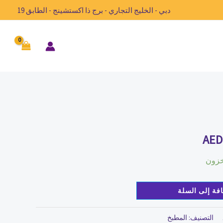
دبي - الخليج التجاري - برج ذا اكستشينج - الطابق 19
السعر
الحالي
AED
هو:
AED704.56.
AED
فة إلى السلة
التصنيف:
المطبخ