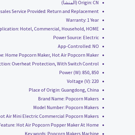
CN (المنشأ)
Origin:
-sales Service Provided:
Return and Replacement
Warranty:
1 Year
plication:
Hotel, Commercial, Household, HOME
Power Source:
Electric
App-Controlled:
NO
pe:
Home Popcorn Maker, Hot Air Popcorn Maker
ction:
Overheat Protection, With Switch Control
Power (W):
850, 850
Voltage (V):
220
Place of Origin:
Guangdong, China
Brand Name:
Popcorn Makers
Model Number:
Popcorn Makers
ot Air Mini Electric Commercial Popcorn Makers
Feature:
Hot Air Popcorn Popper Maker At Home
Key words:
Popcorn Makers Machine