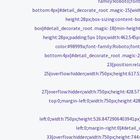
family:Roboto;font
bottom:4px}#detail_decorate_root .magic-15{widt
height:28px;box-sizing:content-bo
box}#detail_decorate_root .magic-18{min-height
height:28px;padding:5px 10px;width:462.545
color:#98999a;font-family:Roboto;font
bottom:4px}#detail_decorate_root .magic-2
23{position:re
25{overflow:hidden;width:750px;height:617.
27{overflow:hidden;width:750px;height:428.5
top:0;margin-left:0;width:750px;height:4
left:0;width:750px;height:526.8472906403941p
left:0;margin-right:0}#detai
33{overflow:hidden;width:750px;height:744