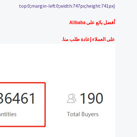
top:0;margin-left:0;width:747px;height:741px}
أفضل بائع على Alibaba
على العملاء إعادة طلب منا.