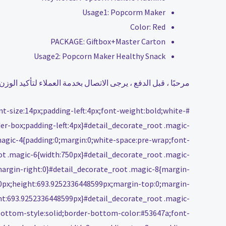
Usage1:
Popcorm Maker
Color:
Red
PACKAGE:
Giftbox+Master Carton
Usage2:
Popcorn Maker Healthy Snack
مرحبًا ، قبل الدفع ، يرجى الاتصال بخدمة العملاء لتأكيد ال
nt-size:14px;padding-left:4px;font-weight:bold;white-
der-box;padding-left:4px}#detail_decorate_root .magic-
magic-4{padding:0;margin:0;white-space:pre-wrap;font-
ot .magic-6{width:750px}#detail_decorate_root .magic-
argin-right:0}#detail_decorate_root .magic-8{margin-
50px;height:693.9252336448599px;margin-top:0;margin-
ght:693.9252336448599px}#detail_decorate_root .magic-
-bottom-style:solid;border-bottom-color:#53647a;font-