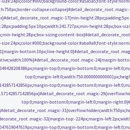
-size:24px;color:#000;background-color:#a5a5a5;font-style:nor
h:750px;border-collapse:collapse}#detail_decorate_root .magic-
x}#detail_decorate_root .magic-17{min-height:28px;padding:5px 
:28px;padding:5px 10px;width:241.727px;min-height:28px;box-siz
px;min-height:28px;box-sizing:content-box}#detail_decorate_roo
-size:24px;color:#000;background-color:#aba9a9;font-style:nor
1{margin-bottom:10px;line-height:0}#detail_decorate_root .mag
lative;width:100%}#detail_decorate_root .magic-24{margin-botto
5349428208386px;margin-top:0;margin-bottom:0;margin-left:0;ma
top:0;margin-left:0;width:750.0000000000001px;heig
7142857142856px;margin-top:0;margin-bottom:0;margin-left:0;ma
28.57142857142856px}#detail_decorate_root .magic-29{overflow:h
top:0;margin-bottom:0;margin-left:0;margin-right:0}
x}#detail_decorate_root .magic-31{overflow:hidden;width:750px;
l_decorate_root .magic-32{margin-top:-224px;margin-left:2px;widt
.047619047619px;margin-top:0;margin-bottom:0;margin-left:0;ma