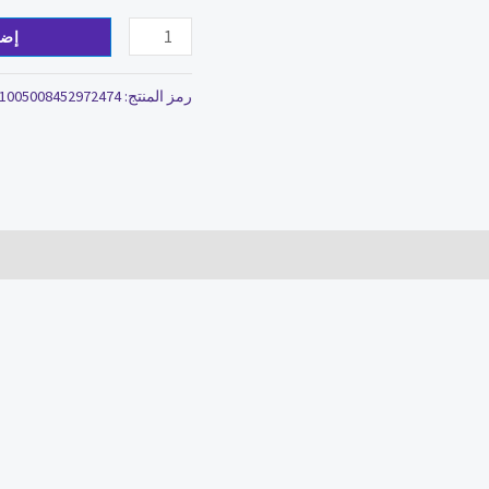
إضا
رمز المنتج:
1005008452972474