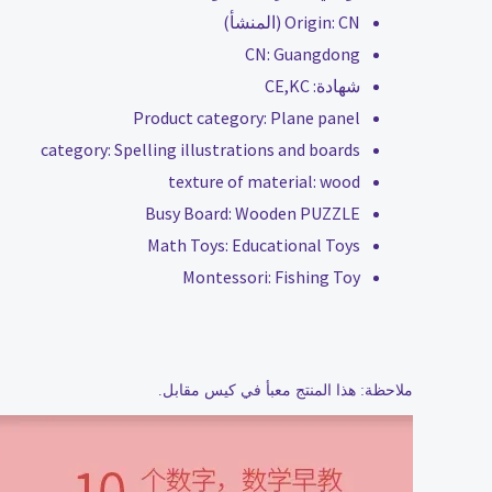
CN (المنشأ)
Origin:
CN:
Guangdong
شهادة:
CE,KC
Product category:
Plane panel
category:
Spelling illustrations and boards
texture of material:
wood
Busy Board:
Wooden PUZZLE
Math Toys:
Educational Toys
Montessori:
Fishing Toy
ملاحظة: هذا المنتج معبأ في كيس مقابل.