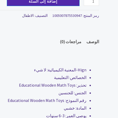
إضافة إلى السلة
رمز المنتج:
1005007875530947
التصنيف:
الاطفال
الوصف
مراجعات (0)
Hign-المعنية الكيميائية:
لا شيء
الخصائص:
التعليمية
تحذير:
Educational Wooden Math Toys
الجنس:
للجنسين
رقم النموذج:
Educational Wooden Math Toys
المادة:
خشبي
يوصي العمر:
3-6 سنوات