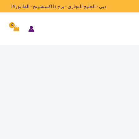
دبي - الخليج التجاري - برج ذا اكستشينج - الطابق 19