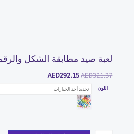
لعبة صيد مطابقة الشكل والرقم
AED
292.15
AED
321.37
اللون