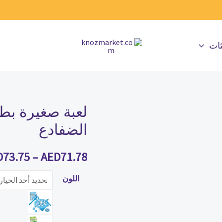
ئات
لعبة صغيرة بط
كمية
لعبة
الضفادع
صغيرة
بطريق
D
73.75
–
AED
71.78
كسر
اللون
الجليد
ولوحة
فخ