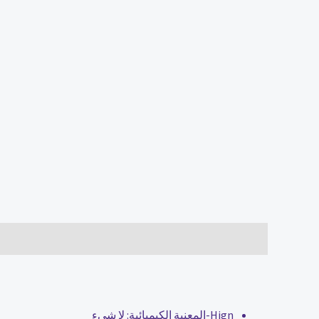
الوصف
مراجعات (0)
Hign-المعنية الكيميائية:
لا شيء