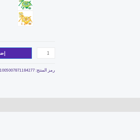
الضفادع
إضا
رمز المنتج:
1005007871184277