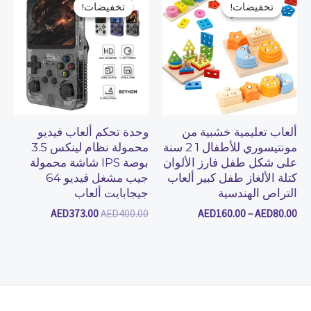
تخفيضات!
تخفيضات!
تخفيضات!
تخفيضات!
من
هو:
هو:
AED373.00.
AED400.00.
خلال
ألعاب تعليمية خشبية من
وحدة تحكم ألعاب فيديو
مونتيسوري للأطفال 1 2 سنة
محمولة نظام لينكس 3.5
على شكل طفل فارز الألوان
بوصة IPS شاشة محمولة
كتلة الألغاز طفل كبير ألعاب
جيب مشغل فيديو 64
التراص الهندسية
جيجابايت ألعاب
AED
373.00
AED
400.00
AED
160.00
–
AED
80.00