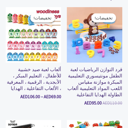
السعر
السعر
نطاق
الأصلي
الحالي
السعر:
تخفيضات!
تخفيضات!
تخفيضات!
تخفيضات!
هو:
هو:
من
AED95.00.
AED110.00.
خلال
قرد التوازن الرياضيات لعبة
ألعاب لعبة صيد خشبية
الطفل مونتيسوري التعليمية
للأطفال ، التعليم المبكر ،
المبكرة موازنة مقياس
الأبجدية ، الرقمية ، المعرفية
اللعب المواد التعليمية ألعاب
، الألعاب التفاعلية ، الهدايا
الطاولة الهدايا التفاعلية
AED
106.00
–
AED
69.00
AED
95.00
AED
110.00
نطاق
السعر
السعر
السعر:
الأصلي
الحالي