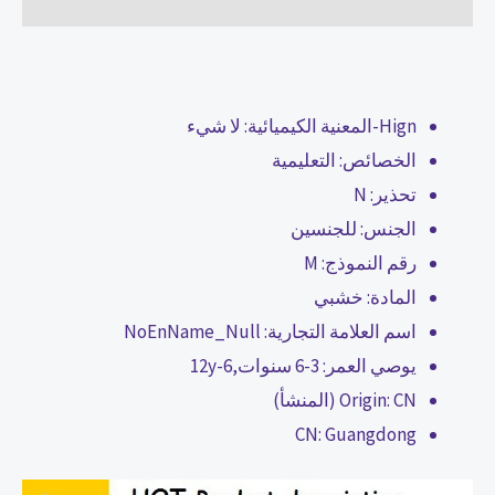
Hign-المعنية الكيميائية:
لا شيء
الخصائص:
التعليمية
تحذير:
N
الجنس:
للجنسين
رقم النموذج:
M
المادة:
خشبي
اسم العلامة التجارية:
NoEnName_Null
يوصي العمر:
3-6 سنوات,6-12y
CN (المنشأ)
Origin:
CN:
Guangdong