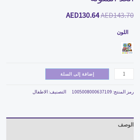
AED
130.64
AED
143.70
اللون
إضافة إلى السلة
رمز المنتج:
1005008000637109
التصنيف:
الاطفال
الوصف
مراجعات (0)