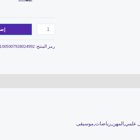
إضا
رمز المنتج:
1005007928024992
يال علمي,المهن,رياضات,موسيقى