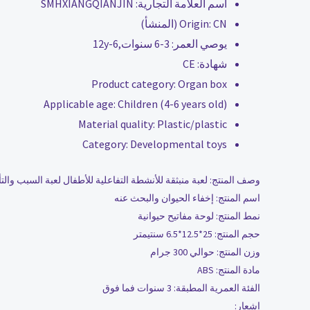
اسم العلامة التجارية:
SMHXIANGQIANJIN
CN (المنشأ)
Origin:
يوصي العمر:
3-6 سنوات,6-12y
شهادة:
CE
Product category:
Organ box
Applicable age:
Children (4-6 years old)
Material quality:
Plastic/plastic
Category:
Developmental toys
وصف المنتج: لعبة منبثقة للأنشطة التفاعلية للأطفال لعبة السبب والت
اسم المنتج: إخفاء الحيوان والبحث عنه
نمط المنتج: لوحة مفاتيح حيوانية
حجم المنتج: 25*12.5*6.5 سنتيمتر
وزن المنتج: حوالي 300 جرام
مادة المنتج: ABS
الفئة العمرية المطبقة: 3 سنوات فما فوق
إشعار: