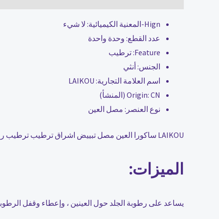
Hign-المعنية الكيميائية:
لا شيء
عدد القطع:
وحدة واحدة
Feature:
ترطيب
الجنس:
أنثي
اسم العلامة التجارية:
LAIKOU
CN (المنشأ)
Origin:
نوع العنصر:
مصل العين
LAIKOU ساكورا العين مصل تبييض اشراق ترطيب ترطيب رفع ثبات العين الأسطوانة تدليك مكافحة الشيخوخة المضادة للتجاعيد إزالة الهالات السوداء أكياس العين جوهر العين الرعاية 15 مللي
الميزات:
يساعد على رطوبة الجلد حول العينين ، وإعطاء وقفل الرطوبة 