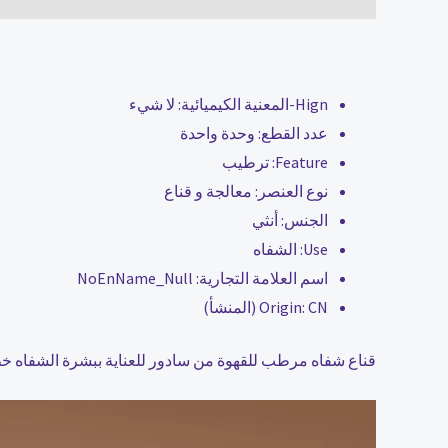
Hign-المعنية الكيميائية:
لا شيء
عدد القطع:
وحدة واحدة
Feature:
ترطيب
نوع العنصر:
معالجة و قناع
الجنس:
أنثي
Use:
الشفاه
اسم العلامة التجارية:
NoEnName_Null
CN (المنشأ)
Origin:
قناع شفاه مرطب للقهوة من سادور للعناية ببشرة الشفاه خ