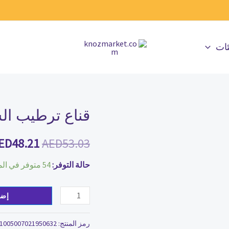
ئات
قناع ترطيب ال
كمية
السعر
قناع
الأصلي
ED
48.21
AED
53.03
ترطيب
الشفاه
هو:
حالة التوفر:
54 متوفر في المخزون
ED53.03.
إضا
رمز المنتج:
1005007021950632