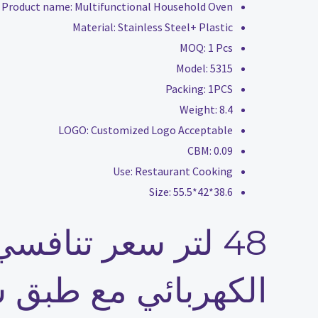
Product name:
Multifunctional Household Oven
Material:
Stainless Steel+ Plastic
MOQ:
1 Pcs
Model:
5315
Packing:
1PCS
Weight:
8.4
LOGO:
Customized Logo Acceptable
CBM:
0.09
Use:
Restaurant Cooking
Size:
55.5*42*38.6
48 لتر سعر تنافس
الكهربائي مع طبق 