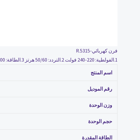
فرن كهربائي-R.5315
1.الفولطية: 220-240 فولت 2.التردد: 50/60 هرتز 3.الطاقة: 1500 4.المواد: أنبوب تسخين 304.السعة: 48 لتر 6.التحكم في درجة الحرارة: نعم 7.السلك: 1 متر 8.لون المنتج: أسود 9: القابس: قابس VDE
اسم المنتج
رقم الموديل
وزن الوحدة
حجم الوحدة
الطاقة المقدرة