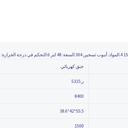
خنق كهربائي
ر.5315
8400
55.5*42*38.6
1500