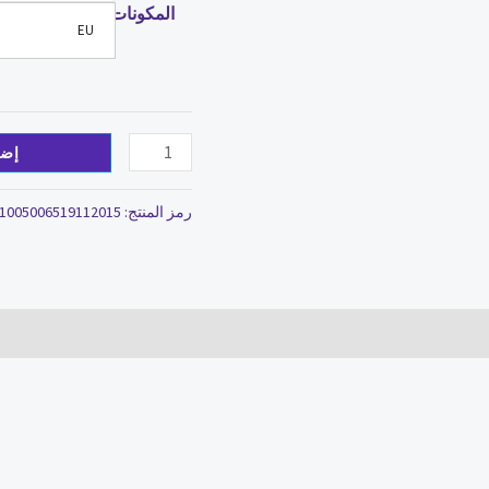
المكونات
EU
إضا
رمز المنتج:
1005006519112015