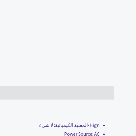
الوصف
مراجعات (0)
Hign-المعنية الكيميائية:
لا شيء
Power Source:
AC