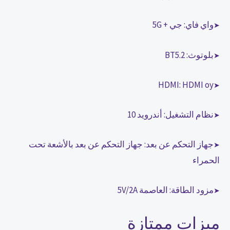
واي فاي: جي + 5G
➤
بلوتوث: BT5.2
➤
HDMI: HDMI oy
➤
نظام التشغيل: أندرويد 10
➤
جهاز التحكم عن بعد: جهاز التحكم عن بعد بالأشعة تحت
➤
الحمراء
مزود الطاقة: العاصمة 5V/2A
➤
ميزات ممتازة