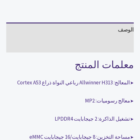
عصي
تلفاز
ذكية
الوصف
لجوجل
مراجعات (0)
،
يوتيوب
معلمات المنتج
،
شبكة
المعالج: Allwinner H313 رباعي النواة ذراع Cortex A53
نيتفليكس
➤
،
معالج رسوميات: MP2
➤
مشغل
وسائط
تشغيل الذاكرة: 2 جيجابايت LPDDR4
➤
مساحة التخزين: 8 جيجابايت/16 جيجابايت eMMC
➤