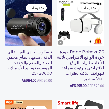
السعر
السعر
السعر
السعر
الأصلي
الحالي
الأصلي
الحالي
تخفيضات!
تخفيضات!
تخفيضات!
تخفيضات!
هو:
هو:
هو:
هو:
AED64.00.
AED70.00.
AED495.00.
AED520.00.
Bobo Bobovr Z6 خوذة
تلسكوب أحادي العين عالي
خوذة الواقع الافتراضي ثلاثية
الدقة ، مدمج ، نطاق محمول
الأبعاد نظارات الواقع
للصيد والسفر والحفلات
الافتراضي بلوتوث سماعة
الموسيقية وصيد الأسماك ،
للهواتف الذكية نظارات
20000×25
Viar مناظير
AED
64.00
AED
70.00
AED
495.00
AED
520.00
السعر
السعر
السعر
السعر
الأصلي
الحالي
الأصلي
الحالي