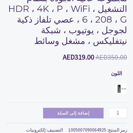
التشغيل
التشغيل HDR ، 4K ، P ، WiFi ،
HDR
6 ، 208 ، G ، عصي تلفاز ذكية
،
لجوجل ، يوتيوب ، شبكة
4K
،
نيتفليكس ، مشغل وسائط
P
AED
319.00
AED
350.00
،
WiFi
اللون
،
6
،
208
،
إضافة إلى السلة
G
،
رمز المنتج:
1005007090064925
التصنيف:
إلكترونيات