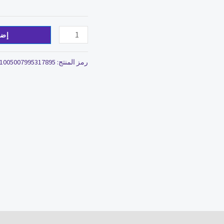
إضا
رمز المنتج:
1005007995317895