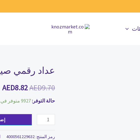
ئات
عداد رقمي صي
كمية
السعر
ا
عداد
الأصلي
ا
AED
8.82
AED
9.70
رقمي
صيني
هو:
ه
حالة التوفر:
9927 متوفر في المخزون
.
AED9.70.
إضا
رمز المنتج:
4000561229632
ا