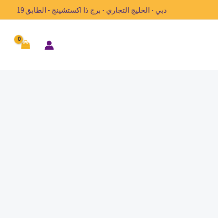
دبي - الخليج التجاري - برج ذا اكستشينج - الطابق 19