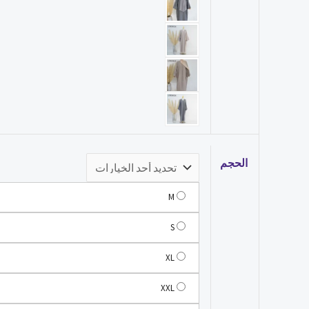
الحجم
M
S
XL
XXL