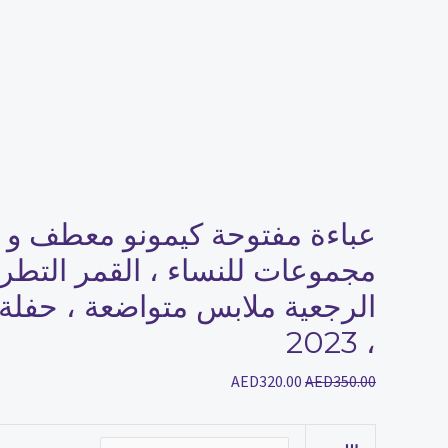
عباءة مفتوحة كيمونو معطف و
مجموعات للنساء ، القمر التطريز
الرجعية ملابس متواضعة ، حفلة 
، 2023
AED
320.00
AED
350.00