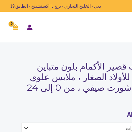
دبي - الخليج التجاري - برج ذا اكستشينج - الطابق 19
صير الأكمام بلون متباين
السعر
أولاد الصغار ، ملابس علوي
الحالي
للرضع ، أطقم شورت صيفي ، من 0 إلى 24
هو:
AED80.00.
A
A