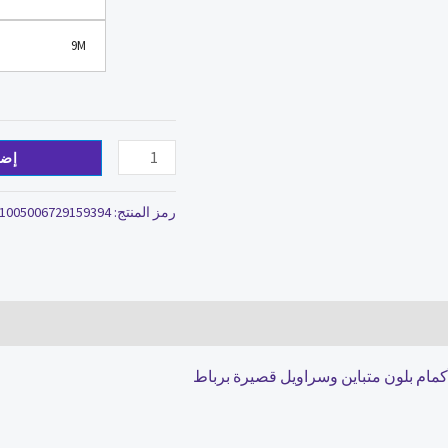
24
9M
شهرًا
إضا
رمز المنتج:
1005006729159394
مام بلون متباين وسراويل قصيرة برباط