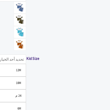
وشورت
برباط
للأولاد
الصغار
،
ملابس
علوي
للرضع
،
Kid Size
أطقم
12M
شورت
صيفي
18M
،
من
24 م
0
إلى
6M