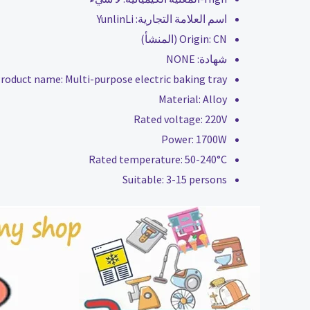
اسم العلامة التجارية:
YunlinLi
CN (المنشأ)
Origin:
شهادة:
NONE
roduct name:
Multi-purpose electric baking tray
Material:
Alloy
Rated voltage:
220V
Power:
1700W
Rated temperature:
50-240°C
Suitable:
3-15 persons