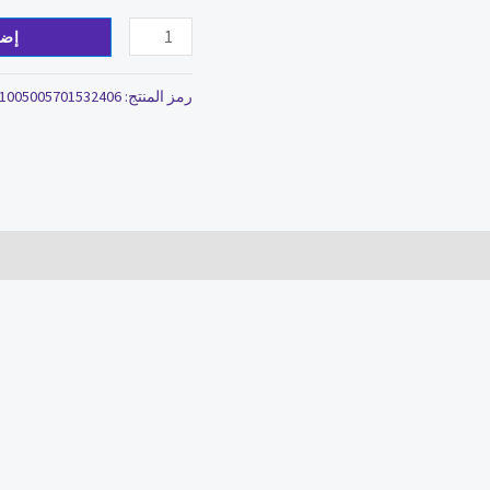
إضا
رمز المنتج:
1005005701532406