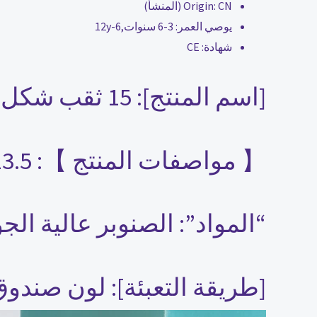
CN (المنشأ)
Origin:
يوصي العمر:
3-6 سنوات,6-12y
شهادة:
CE
[اسم المنتج]: 15 ثقب شكل يقترن صندوق الاستخبارات.
【 مواصفات المنتج 】: 13.5*13.5*13.5 سنتيمتر
“المواد”: الصنوبر عالية الجو
[طريقة التعبئة]: لون صندوق 