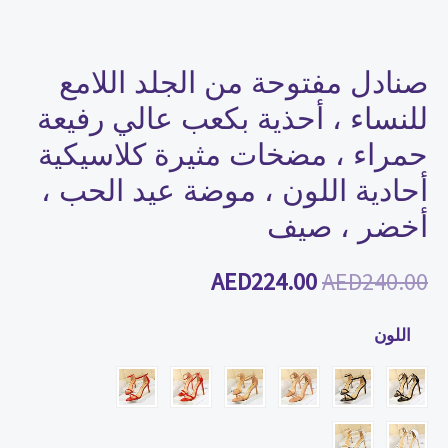
رفيعة
حمراء
،
صنادل مفتوحة من الجلد اللامع
مضخات
للنساء ، أحذية بكعب عالي رفيعة
مثيرة
حمراء ، مضخات مثيرة كلاسيكية
كلاسيكية
أحادية اللون ، موضة عيد الحب ،
أحادية
أخضر ، صيف
اللون
،
AED
224.00
AED
240.00
موضة
عيد
اللون
الحب
،
أخضر
،