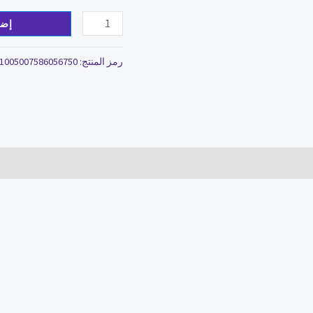
إضا
رمز المنتج:
1005007586056750