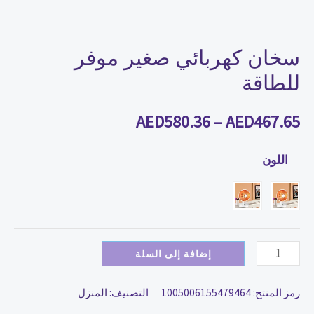
سخان كهربائي صغير موفر
للطاقة
AED
580.36
–
AED
467.65
اللون
إضافة إلى السلة
رمز المنتج:
1005006155479464
التصنيف:
المنزل