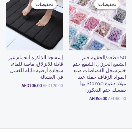
الأصلي
الحالي
الأصلي
الحالي
تخفيضات!
تخفيضات!
تخفيضات!
تخفيضات!
هو:
هو:
هو:
هو:
AED106.00.
AED120.00.
AED55.00.
AED60.00.
50 قطعة/الحقيبة ختم
إسفنجة الذاكرة للحمام غير
الشمع الخرز ل الشمع ختم
قابلة للانزلاق، ماصة للماء،
ختم سجل القصاصات صنع
سجادة أرضية قابلة للغسل
المواد الزفاف حفلة عيد
في الغسالة
ميلاد دعوة Stamp بها
AED
106.00
AED
120.00
بنفسك ختم الديكور
AED
55.00
AED
60.00