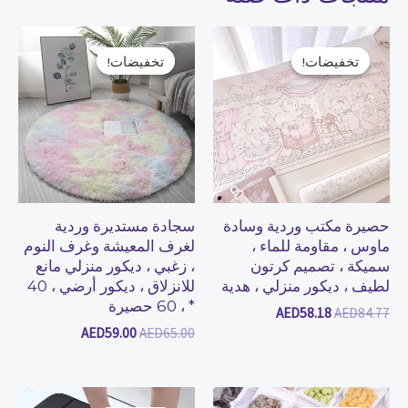
السعر
السعر
السعر
السعر
الأصلي
الحالي
الأصلي
الحالي
تخفيضات!
تخفيضات!
تخفيضات!
تخفيضات!
هو:
هو:
هو:
هو:
AED59.00.
AED65.00.
AED58.18.
AED84.77.
حصيرة مكتب وردية وسادة
سجادة مستديرة وردية
ماوس ، مقاومة للماء ،
لغرف المعيشة وغرف النوم
سميكة ، تصميم كرتون
، زغبي ، ديكور منزلي مانع
لطيف ، ديكور منزلي ، هدية
للانزلاق ، ديكور أرضي ، 40
* ، 60 حصيرة
AED
58.18
AED
84.77
AED
59.00
AED
65.00
السعر
السعر
السعر
السعر