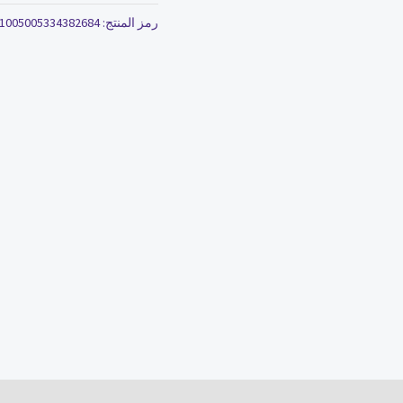
الشعر
رمز المنتج:
1005005334382684
الجاف
والتالف