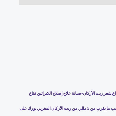
ف.-سيروم مكثف للشعر الناعم والحريري-اترك الشعر نابضة بالحياة ومرنة-فراغنانس طويل 48 ساعة-قناع شعر زيت الأركان-صيانة علاج إصلاح الكيراتين قناع
كيفية استخدام1. بعد غسل الشعر بالشامبو والبلسم ، تبدأ مع كمية صغيرة في راحة يدك وتدليك لمدة 3-5 mins.2. قبل صباغة اللون ، صب ما يقرب من 5 مللي من زيت الأركان المغربي بورك على