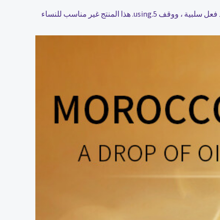
ملاحظة: 1. مخزنة في مكان بارد وجاف. الابتعاد عن الأطفال. 3. تجنب الاتصال مع wound.4. أي ردود فعل سلبية ، ووقف using.5. هذا المنتج غير مناسب للنساء