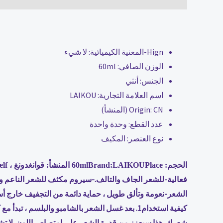
Hign-المعنية الكيميائية:
لا شيء
الوزن الصافي:
60ml
الجنس:
أنثي
اسم العلامة التجارية:
LAIKOU
CN (المنشأ)
Origin:
عدد القطع:
وحدة واحدة
نوع العنصر:
المكيف
الحجم: 60mlBrand:LAIKOUPlace المنشأ: قوانغدونغ ، ChinaShelf الحياة: 3 سنوات
الشعر-نعومة وتألق طويل ، حماية دائمة من التجفيف خارج أسب
شعرك. هذا سيعزز من قدرة الشعر على امتصاص اللون. لا ت