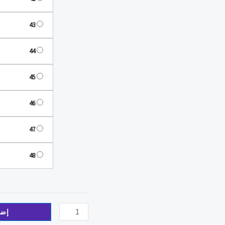
43
44
45
46
47
48
إضا