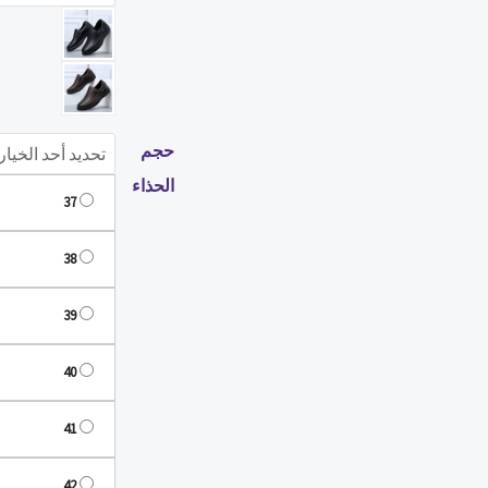
للرجال
منصة
مسطحة
المشي
حذاء
حجم
في
الحذاء
الهواء
37
الطلق
الأحذية
38
المتسكعون
39
تنفس
أحذية
40
رياضية
41
42