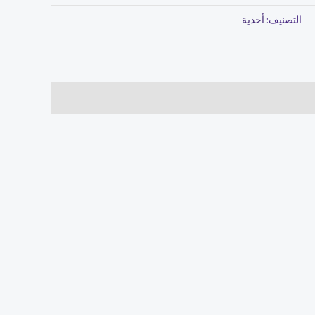
التصنيف:
أحذية