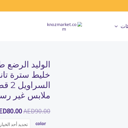
ئات
الوليد الرضع ط
كمية
السعر
الوليد
خليط سترة تان
الأصلي
الرضع
السر
طفل
هو:
ملابس غير رسم
الفتيان
ED90.00.
السراويل
ED
80.00
AED
90.00
مجموعة
خليط
color