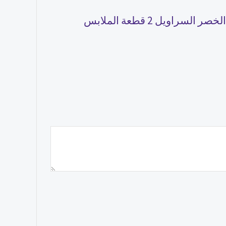
كن أول من يقيم “الوليد الرضع طفل الفتيان السراويل مجموعة خليط سترة تانك القمم مع مرونة الخصر السراويل 2 قطعة الملابس