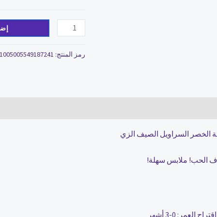
إضا
رمز المنتج:
1005005549187241
نة الخصر السراويل الصيف الزي
وف الحب! ملابس سهلة!