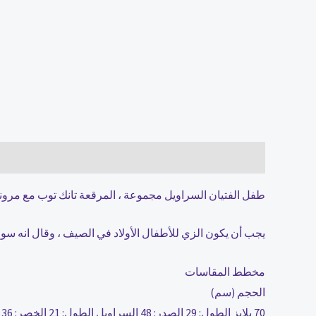
الوصف
مراجعات (0)
طفل الفتيان السراويل مجموعة ، المرقعة تانك توب مع مرو
يجب أن يكون الزي للأطفال الأولاد في الصيف ، وقال انه س
مخطط المقاسات
الحجم (سم)
70 بلايز الطول: 29 الصدر: 48 السراويل الطول: 21 الخصر: 36 اقتراح العمر: 0-3 أشهر