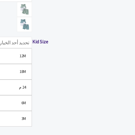
سترة
تانك
القمم
مع
مرونة
Kid Size
الخصر
السراويل
12M
2
قطعة
18M
الملابس
24 م
مجموعات
الصيف
6M
ملابس
غير
3M
رسمية