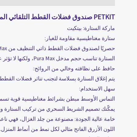
PETKIT صندوق فضلات القطط التلقائي المرحاض المغناطيسي شفط الغبار برهان ستارة الباب لتقليل الرمال لملحقات رمل بورا ماكس
ماركة الستارة: بيتكيت
ستارة مغناطيسية مقاومة للغبار:
حصريًا لصندوق فضلات القطط ذاتي التنظيف من PETKIT Pura Max.
الستارة تناسب حجم مدخل Pura Max، ولكنها لا تؤثر على أجهزة استشعار الأشعة تحت الحمراء ونظام الأمان.
حافظ على نظافته وخالي من الروائح:
يتم إغلاق الستارة بسلاسة لتجنب تناثر فضلات القطط 
سهل الاستخدام:
التماس الأوسط مبطن بشرائط مغناطيسية قوية تسمح 
يمكّنك تصميم الشريط السحري من تركيب الستارة وإز
خامة عالية الجودة: مصنوعة من جلد الغزال، فهي ناعمة
اللون الأزرق الفاتح مثالي لكل نمط من أنماط المنزل.