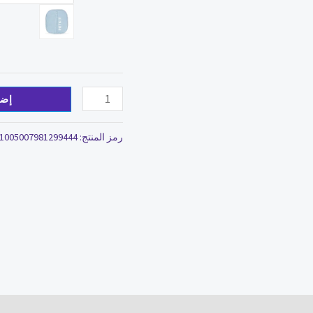
MAX
التنظيف
الذاتي
صندوق
نفايات
إضا
القط
المرحاض
رمز المنتج:
1005007981299444
اكسسوارات
Gatos
Productos