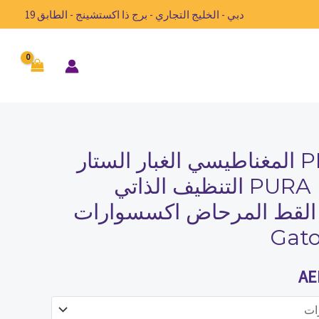
دبي - الخليج التجاري - برج ذا اكستشينج - الطابق 19
الأصلي PETKIT المغناطيسي الغبار الستار
السعر
الحصري PURA MAX التنظيف الذاتي
الحالي
 القط المرحاض اكسسوارات
هو:
Gato
AED85.00.
AED
AE