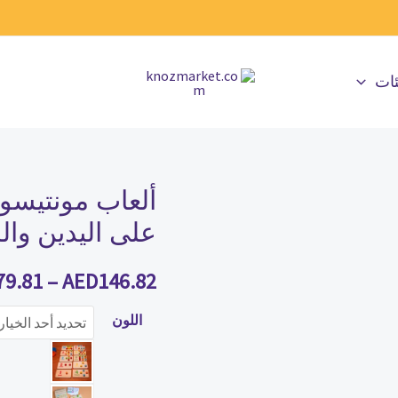
ئات
ألعاب مونتيسور
كمية
ألعاب
على اليدين وال
مونتيسوري
الخشبية
79.81
–
AED
146.82
للأطفال
اللون
،
التدريب
على