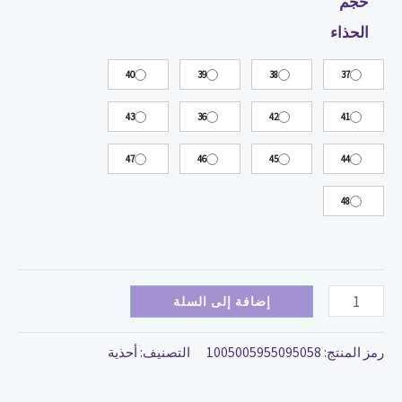
حجم
الحذاء
40
39
38
37
43
36
42
41
47
46
45
44
48
إضافة إلى السلة
رمز المنتج:
1005005955095058
التصنيف:
أحذية