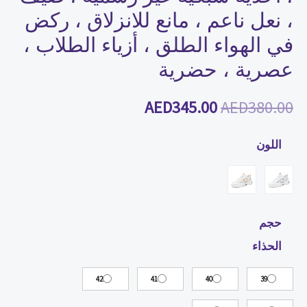
،
، نعل ناعم ، مانع للانزلاق ، ركض
صيف
في الهواء الطلق ، أزياء الطلاب ،
،
عصرية ، حضرية
نعل
ناعم
AED
345.00
AED
380.00
،
مانع
اللون
للانزلاق
،
ركض
في
حجم
الهواء
الحذاء
الطلق
،
42
41
40
39
أزياء