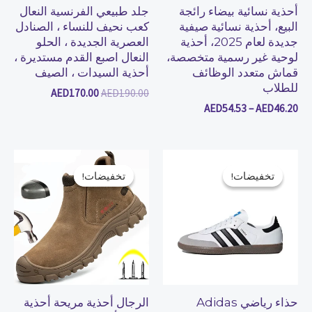
أحذية نسائية بيضاء رائجة
جلد طبيعي الفرنسية النعال
البيع، أحذية نسائية صيفية
كعب نحيف للنساء ، الصنادل
جديدة لعام 2025، أحذية
العصرية الجديدة ، الحلو
لوحية غير رسمية متخصصة،
النعال اصبع القدم مستديرة ،
قماش متعدد الوظائف
أحذية السيدات ، الصيف
للطلاب
AED
170.00
AED
190.00
AED
54.53
–
AED
46.20
السعر
السعر
السعر
السعر
الأصلي
الحالي
الأصلي
الحالي
تخفيضات!
تخفيضات!
تخفيضات!
تخفيضات!
هو:
هو:
هو:
هو:
AED617.00.
AED650.00.
AED452.00.
AED480.00.
حذاء رياضي Adidas
الرجال أحذية مريحة أحذية