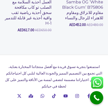
Samba OG ‘White
العمل أحذية السلامة مع
Black Gum’ B75806
الصلب تو كاب مكافحة
مقاوم للانزلاق ومقاوم
سحق أحذية رياضية ثقب
للاهتراء للرجال والنساء
واقية أحذية غير قابلة للتدمير
H-1
AED
452.00
AED
480.00
AED
617.00
AED
650.00
استمتعوا بتجربة تسوق فريدة مع أفضل منتجاتنا المختارة بعناية،
التي تجمع بين التصميم المميز والجودة العالية لتلبي كل احتياجاتكم
وأذواقكم. اختياراتنا مصممة لتضفي لمسة من الأناقة والتميز على كل
لحظة في حياتكم