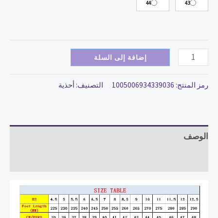
44
43
الطلاب
،
عصرية
،
إضافة إلى السلة
حضرية
رمز المنتج:
1005006934339036
التصنيف:
أحذية
الوصف
مراجعات (0)