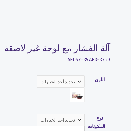
آلة الفشار مع لوحة غير لاصقة
AED
579.35
AED
637.29
اللون
نوع
المكونات