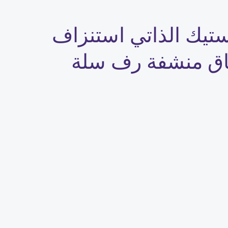
خ استنزاف الرف المنظم ABS البلاستيك الذاتي استنزاف
باق منشفة رف سلة