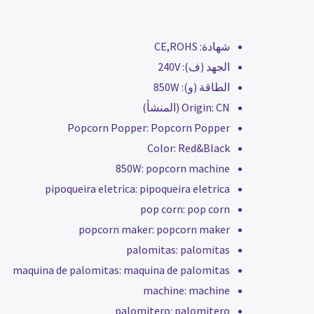
شهادة:
CE,ROHS
الجهد (ف):
240V
الطاقة (و):
850W
CN (المنشأ)
Origin:
Popcorn Popper:
Popcorn Popper
Color:
Red&Black
850W:
popcorn machine
pipoqueira eletrica:
pipoqueira eletrica
pop corn:
pop corn
popcorn maker:
popcorn maker
palomitas:
palomitas
maquina de palomitas:
maquina de palomitas
machine:
machine
palomitero:
palomitero