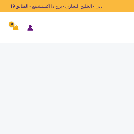
دبي - الخليج التجاري - برج ذا اكستشينج - الطابق 19